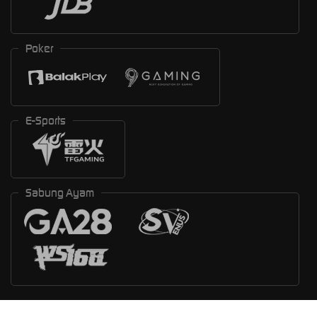
Poker
E-Sports
Sabung Ayam