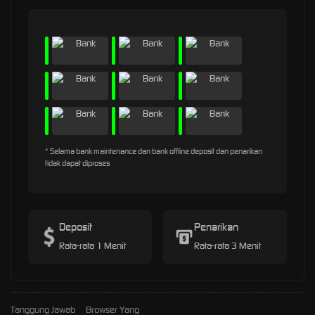
* Selama bank maintenance dan bank offline deposit dan penarikan
tidak dapat diproses
Deposit
Penarikan
Rata-rata 1 Menit
Rata-rata 3 Menit
Tanggung Jawab
Browser Yang