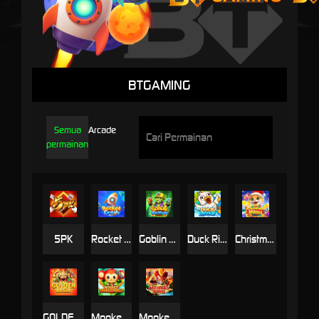
BTGAMING
Semua
Arcade
permainan
5PK
Rocket Crash
Goblin Treasure
Duck River
Christmas Mines
GOLDEN BASIN
Monkey Thunderbolt
Monkey King