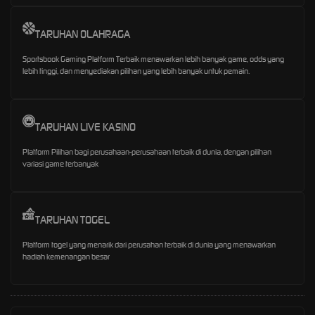
TARUHAN OLAHRAGA
Sportsbook Gaming Platform Terbaik menawarkan lebih banyak game, odds yang
lebih tinggi, dan menyediakan pilihan yang lebih banyak untuk pemain.
TARUHAN LIVE KASINO
Platform Pilihan bagi perusahaan-perusahaan terbaik di dunia, dengan pilihan
variasi game terbanyak
TARUHAN TOGEL
Platform togel yang menarik dari perusahan terbaik di dunia yang menawarkan
hadiah kemenangan besar