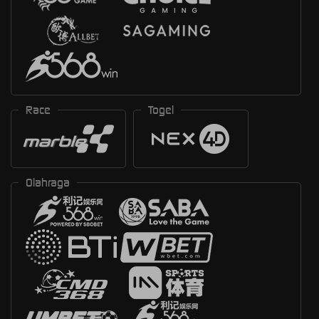
Race
Togel
Olahraga