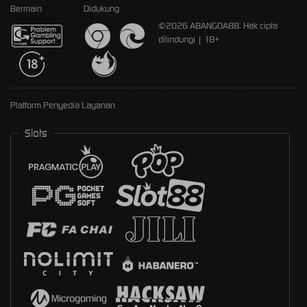
Bermain
Didukung
©2026 ABANGDA88. Hak cipta
dilindungi | 18+
Platform Penyedia Layanan
Slots