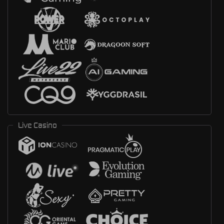
Live Casino