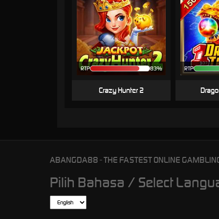
RTP
83%
RTP
Crazy Hunter 2
Drago
ABANGDA88 - THE FASTEST ONLINE GAMBLING 
Pilih Bahasa / Select Lang