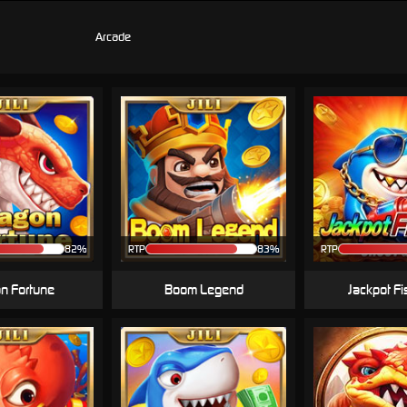
Arcade
82%
RTP
83%
RTP
n Fortune
Boom Legend
Jackpot Fi