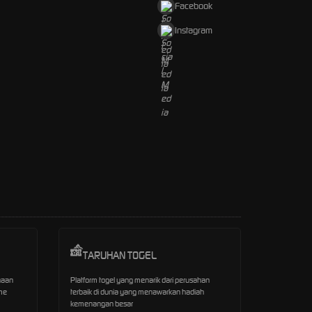
Facebook
Instagram
TARUHAN TOGEL
haan
Platform togel yang menarik dari perusahan
ame
terbaik di dunia yang menawarkan hadiah
kemenangan besar