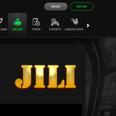
MASUK
DAFTAR
 GAME
ARCADE
POKER
E-SPORTS
SABUNG AYAM
PROMOSI