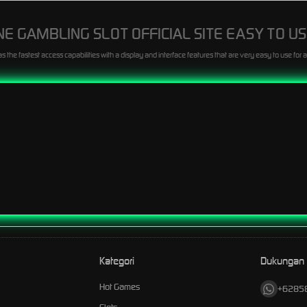
NE GAMBLING SLOT OFFICIAL SITE EASY TO 
 has the fastest access capabilities with a display and interface features that are very easy to use for a
Kategori
Dukungan
Hot Games
+6285