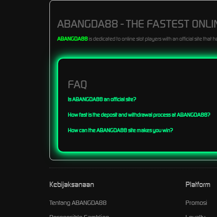
ABANGDA88 - THE FASTEST ONLI
ABANGDA88
is dedicated to online slot players with an official site that
FAQ
Is ABANGDA88 an official site?
How fast is the deposit and withdrawal process at ABANGDA88?
How can the ABANGDA88 site makes you win?
Kebijaksanaan
Platform
Tentang ABANGDA88
Promosi