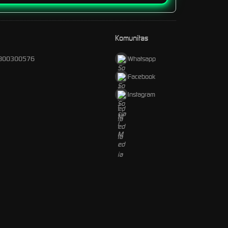
Komunitas
800300576
Whatsapp
Facebook
Instagram