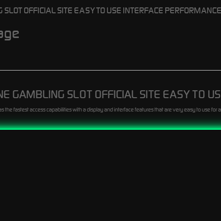
SLOT OFFICIAL SITE EASY TO USE INTERFACE PERFORMANC
uage
NE GAMBLING SLOT OFFICIAL SITE EASY TO 
 has the fastest access capabilities with a display and interface features that are very easy to use for a