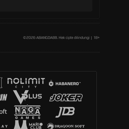
©2026 ABANGDA88. Hak cipta dilindungi | 18+