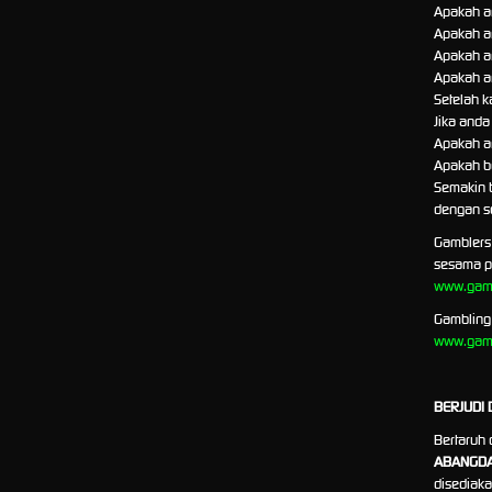
Apakah a
Apakah a
Apakah a
Apakah a
Setelah 
Jika anda
Apakah ar
Apakah be
Semakin 
dengan se
Gamblers
sesama pe
www.gam
Gambling 
www.gamb
BERJUDI
Bertaruh 
ABANGD
disediaka