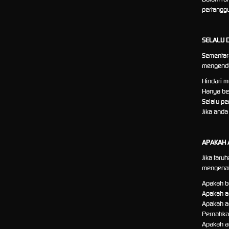
pertanggu
SELALU 
Sementara
mengenda
Hindari m
Hanya ber
Selalu p
Jika anda
APAKAH 
Jika taru
mengenal
Apakah b
Apakah an
Apakah an
Pernahka
Apakah an