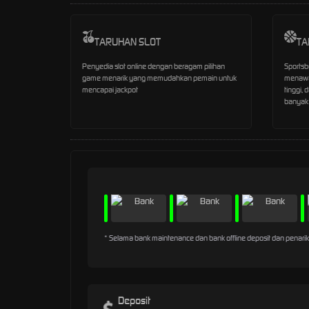
TARUHAN SLOT
TA
Penyedia slot online dengan beragam pilihan
Sportsb
game menarik yang memudahkan pemain untuk
menawar
mencapai jackpot
tinggi,
banyak 
* Selama bank maintenance dan bank offline deposit dan penarik
Deposit